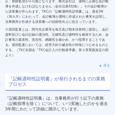
正・加除処理が不可能となります。株式会社は、適時に正確な会計帳
簿を作成しなければなりません（会社法第432条）。その会計帳簿か
ら決算書が作られます。TKCの『記帳適時性証明書』は、過去3年
（36カ月）にわたって、会計帳簿が適時に作成された事実を証明し、
当事務所が作成する決算書への信頼性向上に役立っています。
※巡回監査とは、関与先企業等を毎月及び期末決算時に巡回し、会計
資料並びに会計記録の適法性、正確性及び適時性を確保するため、会
計事実の真実性、実在性、網羅性を確かめ、かつ指導することであ
る。巡回監査においては、経営方針の健全性の吟味につとめるものと
する。（TKC全国会『TKC会計人の行動基準書』第３章実践規定の部
より）
▲ 戻る
『記帳適時性証明書』が発行されるまでの業務
プロセス
『記帳適時性証明書』は、当事務所が行う以下の業務
（記帳指導を除く）について、いつ実施したのかを過去
3年間にわたって詳細に開示しています。