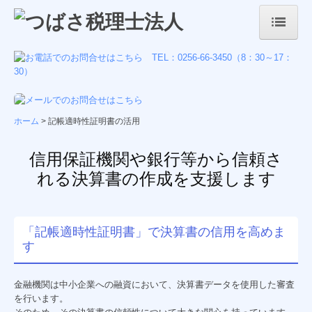
ホーム
事務所案内
事務所概要
ホーム
記帳適時性証明書の活用
経営理念・ご挨拶
信用保証機関や銀行等から信頼さ
れる決算書の作成を支援します
会社紹介
業務案内
「記帳適時性証明書」で決算書の信用を高めま
税務会計
す
DX
金融機関は中小企業への融資において、決算書データを使用した審査
経営支援
を行います。