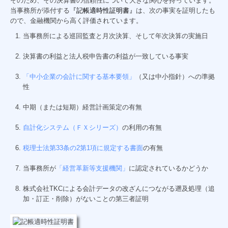
そのため、その決算書の信頼性について大きな関心を持っています。
当事務所が添付する
『記帳適時性証明書
』
は、次の事実を証明したも
創業支援
ので、金融機関から高く評価されています。
事業承継・M&A
当事務所による巡回監査と月次決算、そして年次決算の実施日
社会保険労務士サービス
決算書の利益と法人税申告書の利益が一致している事実
個人の方の相続
「中小企業の会計に関する基本要領」
（又は中小指針）への準拠
性
お客様紹介
中期（または短期）経営計画策定の有無
お知らせ
自計化システム（ＦＸシリーズ）
の利用の有無
セミナー案内
税理士法第33条の2第1項に規定する書面
の有無
セミナーバックナンバー
当事務所が
「経営革新等支援機関」
に認定されているかどうか
ブログ
株式会社TKCによる会計データの改ざんにつながる遡及処理（追
加・訂正・削除）がないことの第三者証明
事務所通信