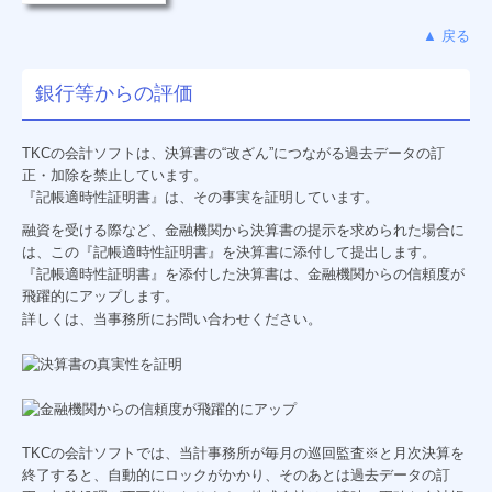
経営革新等支援機関
▲ 戻る
求人情報（新卒採用）
銀行等からの評価
応募フォーム
求人情報（中途採用）
TKCの会計ソフトは、決算書の“改ざん”につながる過去データの訂
正・加除を禁止しています。
『記帳適時性証明書』は、その事実を証明しています。
応募フォーム
融資を受ける際など、金融機関から決算書の提示を求められた場合に
は、この『記帳適時性証明書』を決算書に添付して提出します。
『記帳適時性証明書』を添付した決算書は、金融機関からの信頼度が
飛躍的にアップします。
詳しくは、当事務所にお問い合わせください。
TKCの会計ソフトでは、当計事務所が毎月の巡回監査※と月次決算を
終了すると、自動的にロックがかかり、そのあとは過去データの訂