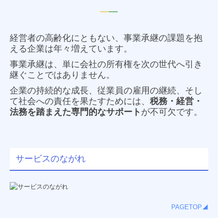
経営革新等支援機関
━
━
求人情報（新卒採用）
経営者の高齢化にともない、事業承継の課題を抱
応募フォーム
える企業は年々増えています。
事業承継は、単に会社の所有権を次の世代へ引き
求人情報（中途採用）
継ぐことではありません。
応募フォーム
企業の持続的な成長、従業員の雇用の継続、そし
て社会への責任を果たすためには、
税務・経営・
法務を踏まえた専門的なサポート
が不可欠です。
サービスのながれ
PAGETOP◢