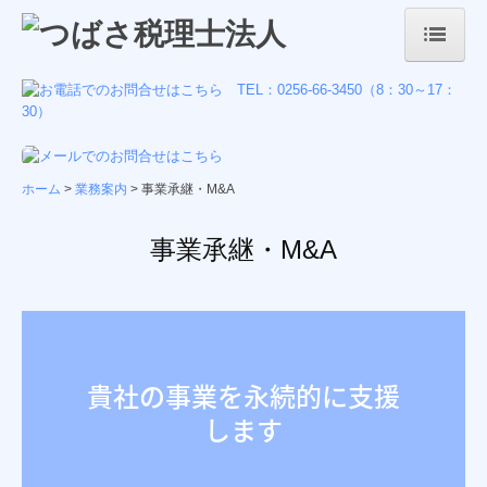
ホーム
事務所案内
事務所概要
ホーム
業務案内
事業承継・M&A
経営理念・ご挨拶
事業承継・M&A
会社紹介
業務案内
税務会計
貴社の事業を永続的に支援
DX
します
経営支援