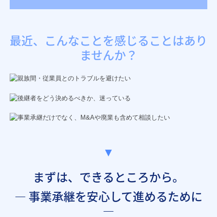
創業支援
事業承継・M&A
最近、こんなことを感じることはあり
ませんか？
社会保険労務士サービス
個人の方の相続
お客様紹介
お知らせ
セミナー案内
▼
セミナーバックナンバー
まずは、できるところから。
ブログ
― 事業承継を安心して進めるために
事務所通信
―