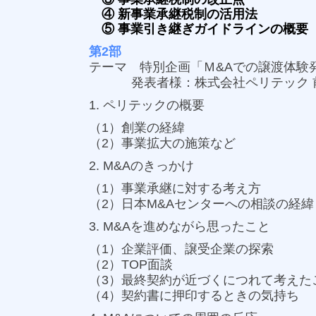
④ 新事業承継税制の活用法
⑤ 事業引き継ぎガイドラインの概要
第2部
テーマ 特別企画「Ｍ&Aでの譲渡体験
発表者様：株式会社ペリテック 前社
1. ペリテックの概要
（1）創業の経緯
（2）事業拡大の施策など
2. M&Aのきっかけ
（1）事業承継に対する考え方
（2）日本M&Aセンターへの相談の経緯
3. M&Aを進めながら思ったこと
（1）企業評価、譲受企業の探索
（2）TOP面談
（3）最終契約が近づくにつれて考えた
（4）契約書に押印するときの気持ち