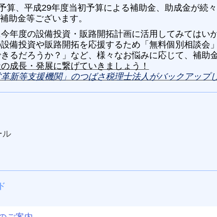
予算、平成29
年度当初予算による補助金、助成金が続々
入補助金等ございます。
に今年度の設備投資・販路開拓計画に活用してみてはい
の設備
投資や販路開拓を応援するため「無料個別相
談会
できるだろうか？」など、
様々
な
お悩みに応じて、補助
社の成長・発展に繋げていきましょう！
営革新等支援機関」のつばさ税理士法人がバックアップ
ール
）
ド