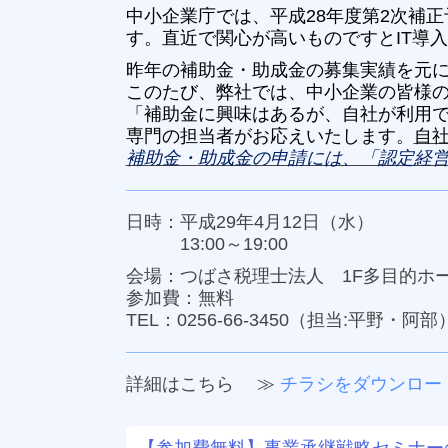
中小
企業庁では
、平成28年度第2次補正
す。直近で関心が高いものですとIT導
昨年の補助金・助成金の募集実績を元
このたび、
弊社
では、中小
企業の皆様
「補助金に興味はある
が
、自社が利用
専門の担当者がお応えいたします。
自
補助金・助成金の申請には、「認定経
日時：平成29年4月12日（水）
13:00～19:00
会場：つばさ税理士法人 1
F多目的ホ
参加費：無料
TEL：
0256-66-3450
（担当:平野・阿部
詳細はこちら ≫
チラシをダウンロー