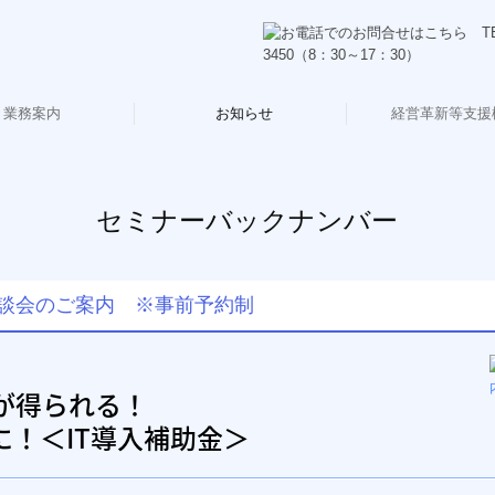
業務案内
お知らせ
経営革新等支援
険労務士サービス
業承継・M&A
人の方の相続
お客様紹介
税務会計
経営支援
創業支援
DX
セミナーバックナンバー
セミナー案内
事務所通信
ブログ
セミナーバックナンバー
談会のご案内 ※事前予約制
が得られる！
に！
＜IT導入補助金＞