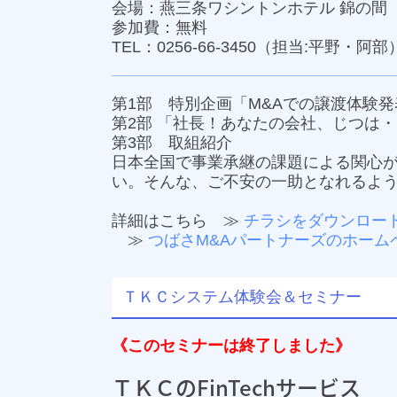
会場：燕三条ワシントンホテル 錦の間
参加費：無料
TEL：
0256-66-3450
（担当:平野・阿部
第1部 特別企画「M&Aでの譲渡体験発
第2部 「社長！あなたの会社、じつは
第3部 取組紹介
日本全国で事業承継の課題による関心
い。そんな、ご不安の一助となれるよ
詳細はこちら ≫
チラシをダウンロー
≫
つばさM&Aパートナーズのホーム
ＴＫＣシステム体験会＆セミナー
《このセミナーは終了しました》
ＴＫＣのFinTechサービス