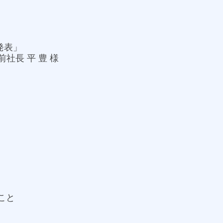
発表」
長 平 豊 様
こと