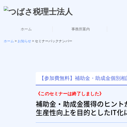
ホーム
事務所案内
ホーム
お知らせ
セミナーバックナンバー
経営理念・ご挨拶
事務所概要
会社紹介
社会保
事
個
【参加費無料】補助金・助成金個別相
《このセミナーは終了しました》
補助
金・助成金
獲得のヒント
生産性向上を目的としたIT化