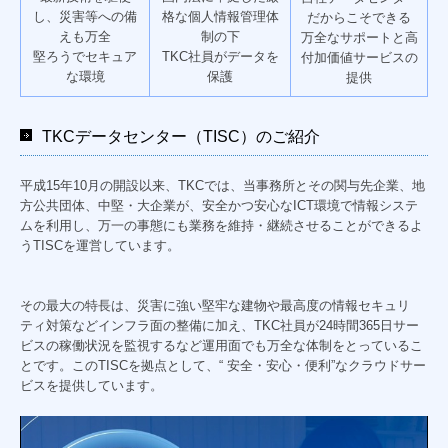
し、災害等への備
格な個人情報管理体
だからこそできる
えも万全
制の下
万全なサポートと高
堅ろうでセキュア
TKC社員がデータを
付加価値サービスの
な環境
保護
提供
TKCデータセンター（TISC）のご紹介
平成15年10月の開設以来、TKCでは、当事務所とその関与先企業、地
方公共団体、中堅・大企業が、安全かつ安心なICT環境で情報システ
ムを利用し、万一の事態にも業務を維持・継続させることができるよ
うTISCを運営しています。
その最大の特長は、災害に強い堅牢な建物や最高度の情報セキュリ
ティ対策などインフラ面の整備に加え、TKC社員が24時間365日サー
ビスの稼働状況を監視するなど運用面でも万全な体制をとっているこ
とです。このTISCを拠点として、“ 安全・安心・便利”なクラウドサー
ビスを提供しています。