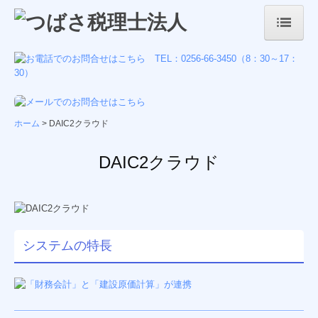
ホーム
事務所案内
事務所概要
ホーム
DAIC2クラウド
経営理念・ご挨拶
DAIC2クラウド
会社紹介
業務案内
税務会計
システムの特長
DX
経営支援