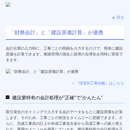
経営革新等支援機関
求人情報（新卒採用）
▲ 戻る
応募フォーム
「財務会計」と「建設原価計算」が連携
求人情報（中途採用）
会計伝票の入力時に、工事ごとの明細を入力するだけで、簡単に建設
応募フォーム
原価を計算できます。業績管理の強化と経理の合理化を同時に実現で
きます。
＞「現場別工事台帳」はこちら
建設業特有の会計処理が"正確"で"かんたん"
取引発生のタイミングで入力する会計データをもとに建設原価を計算
します。そのため、工事ごとの状況をタイムリーに把握できます。さ
らに、完成工事高の計上や未成工事支出金から完成工事への振り替え
など、専用のメニューを用意しています。建設業特有の会計処理を正